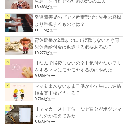
見通しを持たせるための5つの工夫
13,483ビュー
発達障害児のピアノ教室選びで先生の経歴
より重視するものとは？
11,115ビュー
育休延長が2歳までに！復職しないとき育
児休業給付金は返還する必要あるの？
10,277ビュー
【なんで挨拶しないの？】気付かないフリ
をするママにモヤモヤするのはやめた
9,850ビュー
ママ友出来ないまま子供が小学生に…連絡
帳＆登下校どうする？
9,704ビュー
【ママカースト下位】なぜ自分がポツンマ
マなのか考えてみた
8,843ビュー