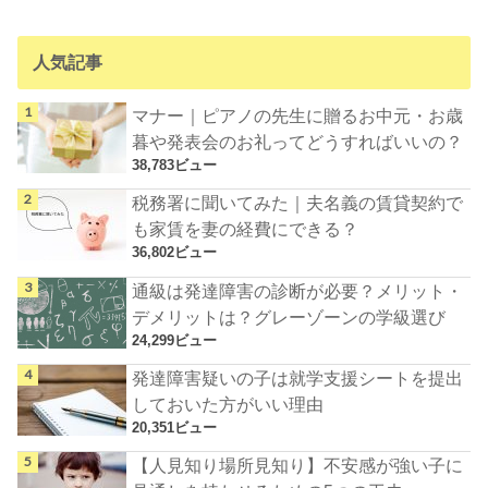
人気記事
マナー｜ピアノの先生に贈るお中元・お歳
暮や発表会のお礼ってどうすればいいの？
38,783ビュー
税務署に聞いてみた｜夫名義の賃貸契約で
も家賃を妻の経費にできる？
36,802ビュー
通級は発達障害の診断が必要？メリット・
デメリットは？グレーゾーンの学級選び
24,299ビュー
発達障害疑いの子は就学支援シートを提出
しておいた方がいい理由
20,351ビュー
【人見知り場所見知り】不安感が強い子に