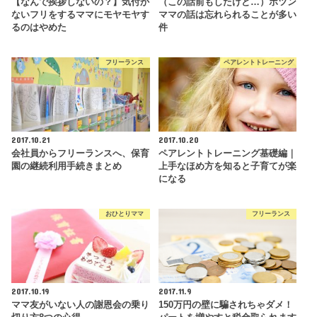
【なんで挨拶しないの？】気付か
（この話前もしたけど…）ポツン
ないフリをするママにモヤモヤす
ママの話は忘れられることが多い
るのはやめた
件
フリーランス
ペアレントトレーニング
2017.10.21
2017.10.20
会社員からフリーランスへ、保育
ペアレントトレーニング基礎編｜
園の継続利用手続きまとめ
上手なほめ方を知ると子育てが楽
になる
おひとりママ
フリーランス
2017.10.19
2017.11.9
ママ友がいない人の謝恩会の乗り
150万円の壁に騙されちゃダメ！