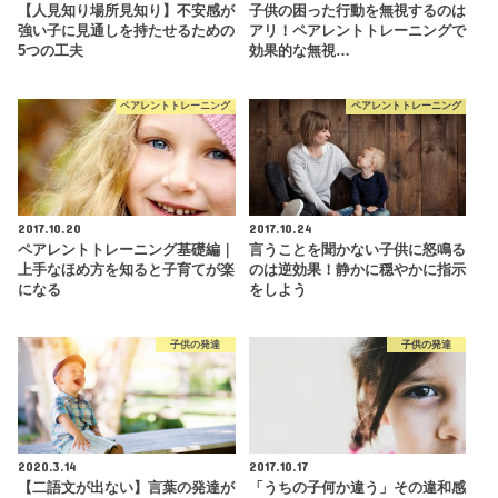
【人見知り場所見知り】不安感が
子供の困った行動を無視するのは
強い子に見通しを持たせるための
アリ！ペアレントトレーニングで
5つの工夫
効果的な無視…
ペアレントトレーニング
ペアレントトレーニング
2017.10.20
2017.10.24
ペアレントトレーニング基礎編｜
言うことを聞かない子供に怒鳴る
上手なほめ方を知ると子育てが楽
のは逆効果！静かに穏やかに指示
になる
をしよう
子供の発達
子供の発達
2020.3.14
2017.10.17
【二語文が出ない】言葉の発達が
「うちの子何か違う」その違和感