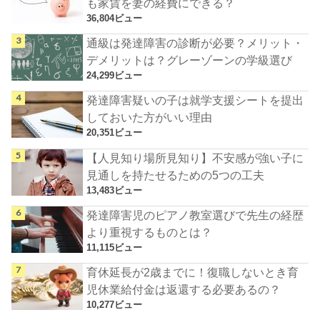
も家賃を妻の経費にできる？
36,804ビュー
通級は発達障害の診断が必要？メリット・
デメリットは？グレーゾーンの学級選び
24,299ビュー
発達障害疑いの子は就学支援シートを提出
しておいた方がいい理由
20,351ビュー
【人見知り場所見知り】不安感が強い子に
見通しを持たせるための5つの工夫
13,483ビュー
発達障害児のピアノ教室選びで先生の経歴
より重視するものとは？
11,115ビュー
育休延長が2歳までに！復職しないとき育
児休業給付金は返還する必要あるの？
10,277ビュー